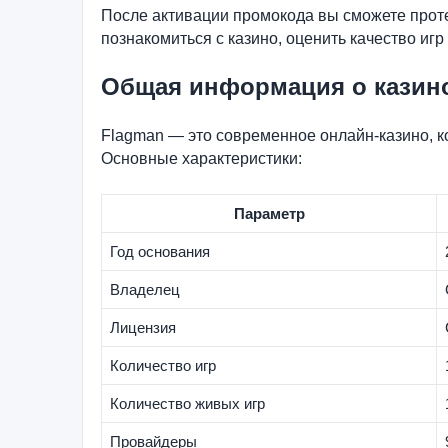
После активации промокода вы сможете проте
познакомиться с казино, оценить качество игр
Общая информация о казин
Flagman — это современное онлайн-казино, к
Основные характеристики:
Параметр
Год основания
Владелец
Лицензия
Количество игр
Количество живых игр
Провайдеры