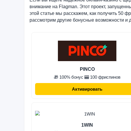
внимание на Flagman. Этот проект, запущенны
этой статье мы расскажем, как получить 50 ф
рассмотрим другие бонусные возможности и д
PINCO
🎁 100% бонус 🎰 100 фриспинов
Активировать
1WIN