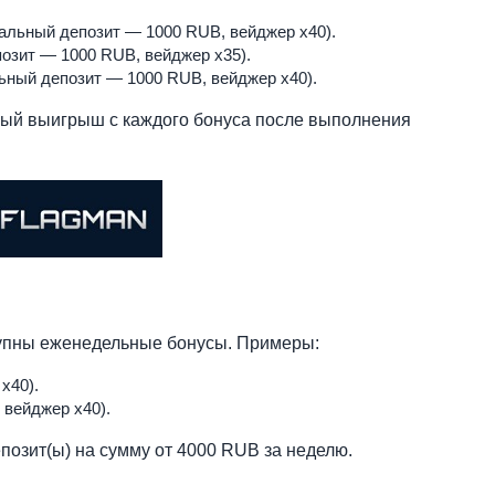
альный депозит — 1000 RUB, вейджер x40).
озит — 1000 RUB, вейджер x35).
ьный депозит — 1000 RUB, вейджер x40).
ый выигрыш с каждого бонуса после выполнения
тупны еженедельные бонусы. Примеры:
x40).
 вейджер x40).
позит(ы) на сумму от 4000 RUB за неделю.