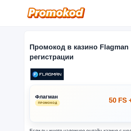
Промокод в казино Flagman 
регистрации
Флагман
50 FS 
ПРОМОКОД
Если вы ищете надежное онлайн-казино с ще