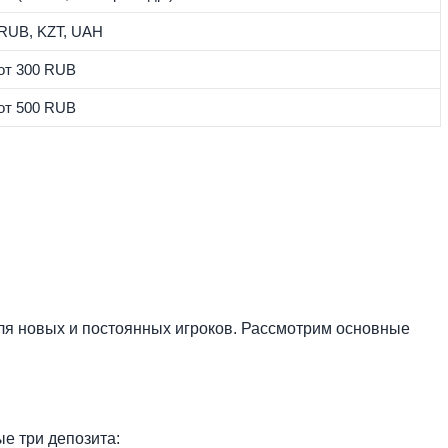
RUB, KZT, UAH
от 300 RUB
от 500 RUB
ля новых и постоянных игроков. Рассмотрим основные
е три депозита: