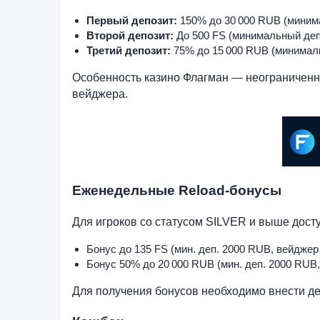
Первый депозит:
150% до 30 000 RUB (миним
Второй депозит:
До 500 FS (минимальный деп
Третий депозит:
75% до 15 000 RUB (минимал
Особенность казино Флагман — неограниченн
вейджера.
Еженедельные Reload-бонусы
Для игроков со статусом SILVER и выше дос
Бонус до 135 FS (мин. деп. 2000 RUB, вейджер 
Бонус 50% до 20 000 RUB (мин. деп. 2000 RUB,
Для получения бонусов необходимо внести де