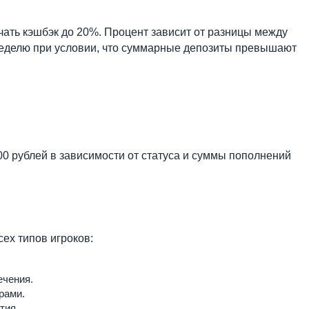
чать кэшбэк до 20%. Процент зависит от разницы между
неделю при условии, что суммарные депозиты превышают
00 рублей в зависимости от статуса и суммы пополнений
ех типов игроков:
ечения.
рами.
тия.