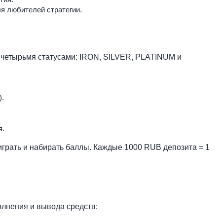
я любителей стратегии.
 четырьмя статусами: IRON, SILVER, PLATINUM и
).
я.
грать и набирать баллы. Каждые 1000 RUB депозита = 1
лнения и вывода средств: