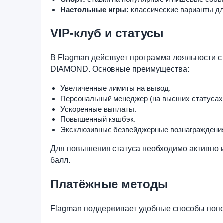
Настольные игры:
классические варианты дл
VIP-клуб и статусы
В Flagman действует программа лояльности с
DIAMOND. Основные преимущества:
Увеличенные лимиты на вывод.
Персональный менеджер (на высших статусах
Ускоренные выплаты.
Повышенный кэшбэк.
Эксклюзивные безвейджерные вознаграждени
Для повышения статуса необходимо активно и
балл.
Платёжные методы
Flagman поддерживает удобные способы попо