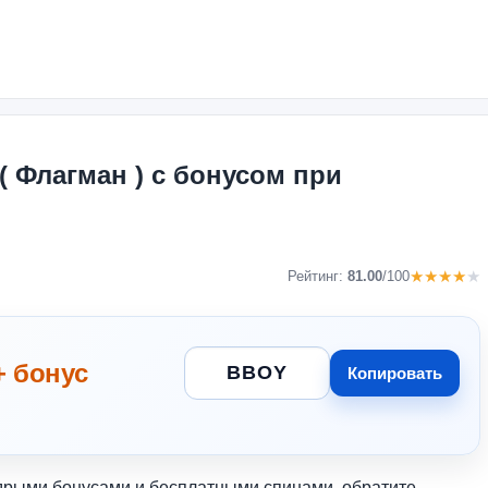
( Флагман ) с бонусом при
★
★
★
★
★
Рейтинг:
81.00
/100
+ бонус
Копировать
дрыми бонусами и бесплатными спинами, обратите