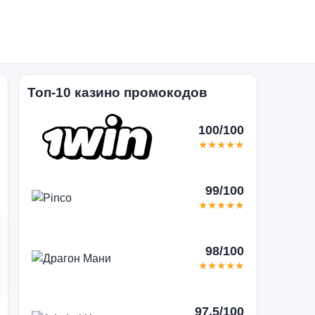
Топ-10 казино промокодов
100/100
★
★
★
★
★
99/100
★
★
★
★
★
98/100
★
★
★
★
★
97.5/100