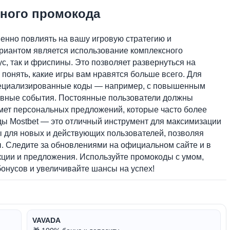
ьного промокода
нно повлиять на вашу игровую стратегию и
риантом является использование комплексного
с, так и фриспины. Это позволяет развернуться на
онять, какие игры вам нравятся больше всего. Для
пециализированные коды — например, с повышенным
ивные события. Постоянные пользователи должны
мет персональных предложений, которые часто более
ы Mostbet — это отличный инструмент для максимизации
ы для новых и действующих пользователей, позволяя
. Следите за обновлениями на официальном сайте и в
акции и предложения. Используйте промокоды с умом,
бонусов и увеличивайте шансы на успех!
VAVADA