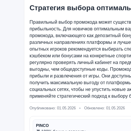
Стратегия выбора оптимал
Правильный выбор промокода может существе
прибыльность. Для новичков оптимальным ва
промокода, включающего как депозитный бону
различных направлениях платформы и лучше п
опытных игроков рекомендуется выбирать с
кэшбеком или бонусами на конкретные спорт
регулярно проверять личный кабинет на пред
выгодны, чем общедоступные коды. Промокод
прибыли и развлечения от игры. Они доступн
получить максимальную выгоду от платформы
социальных сетях, чтобы не упустить новые 
применяйте стратегический подход к выбору 
Опубликовано:
01.05.2026
•
Обновлено:
01.05.2026
PINCO