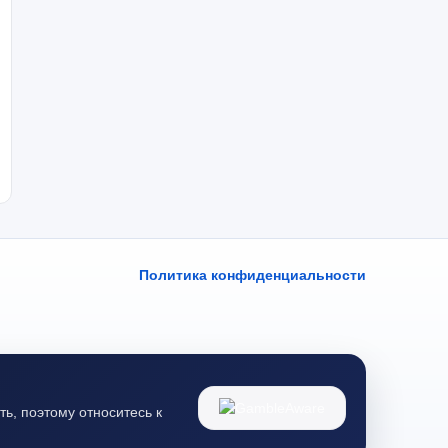
Политика конфиденциальности
ь, поэтому относитесь к