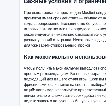
Важные условия и ограниче
При использовании промокодов Mostbet след
промокод имеет срок действия — обычно от н
коды своевременно. Большинство бонусов по
игровых автоматах или при определенных ко
рекомендуется внимательно ознакомиться с у
разных условий отыгрыша. Некоторые коды д
для уже зарегистрированных игроков.
Как максимально использов
Чтобы получить максимальную выгоду от исп
простым рекомендациям. Во-первых, заранее 
подходящий для вашего стиля игры. Если вы 
фриспинами; если ставки на спорт — выбирай
акций: например, используйте приветственны
внимательно отслеживайте сроки действия код
ведите запись о полученных бонусах и услови